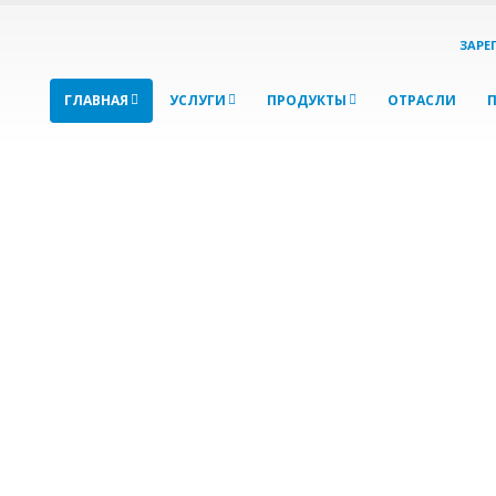
ЗАРЕ
ГЛАВНАЯ
УСЛУГИ
ПРОДУКТЫ
ОТРАСЛИ
родвижение, хостинг
нсультации, контент-мене