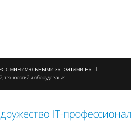
start
1
2
stop
ес с минимальными затратами на IT
, технологий и оборудования
дружество IT-профессиона