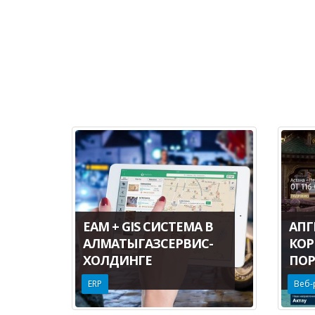
EAM + GIS СИСТЕМА В
АПГ
АЛМАТЫГАЗСЕРВИС-
КОР
ХОЛДИНГЕ
ПОР
ERP
Веб-