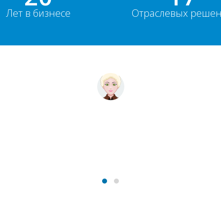
Лет в бизнесе
Отраслевых реше
для газового хозяйства было проведено на профессионально
 техслужбы, это новый шаг в развитии нашего предприятия
на связи, спасибо вам!
Ольга Беляева
АО "Алматыгазсервис-холдинг"