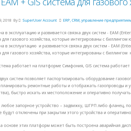
EAM + GIS система для газового
, 2018
By
SuperUser Account
ERP, CRM, управление предприятие
а в эксплуатацию и развивается связка двух систем - EAM (Ente
 для газового хозяйства, которые интегрированы с биллингом ю
а в эксплуатацию и развивается связка двух систем - EAM (Ent
 для газового хозяйства, которые интегрированы с биллингом 
тема работает на платформе Симфония, GIS система работает н
двух систем позволяет паспортизировать оборудование газового
и планировать ремонтные работы и отображать газопроводы и 
тва), быстро искать их местоположение и оперативно получат
 любое запорное устройство – задвижку, ШГРП либо фланец, по
 будут отключены при закрытии этого устройства и оперативно 
а основе этих платформ может быть построена аварийная дисп