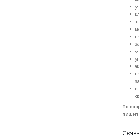
у
к
т
м
п
з
у
у
э
п
з
в
с
По воп
пишит
Связ