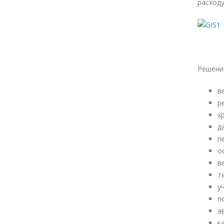
расходу
Решени
в
р
х
д
п
о
в
т
у
п
а
к