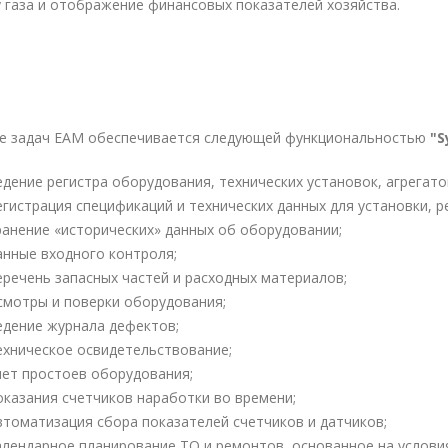
 газа и отображение финансовых показателей хозяйства.
е задач EAM обеспечивается следующей функциональностью
"S
едение регистра оборудования, технических установок, агрегато
егистрация спецификаций и технических данных для установки, 
ранение «исторических» данных об оборудовании;
анные входного контроля;
еречень запасных частей и расходных материалов;
смотры и поверки оборудования;
едение журнала дефектов;
ехническое освидетельствование;
чет простоев оборудования;
оказания счетчиков наработки во времени;
втоматизация сбора показателей счетчиков и датчиков;
алендарное планирование ТО и ремонтов, основанное на условия