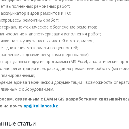
чет выполненных ремонтных работ;
лассификатор видов ремонтов и ТО;
ехпроцессы ремонтных работ;
атериально-техническое обеспечение ремонтов;
ланирование и диспетчеризация исполнения работ;
аявки на закупку запасных частей и материалов;
чет движения материальных ценностей;
правление людскими ресурсами (персоналом);
кспорт данных в другие программы (MS Excel, аналитические про
олная регистрация всех расходов на ремонтные работы (материал
апланированными;
едение архива технической документации– возможность операти
вязанным с оборудованием.
росам, связанным с EAM и GIS разработками связывайтесь 
е на почту
ap@italliance.kz
анные статьи