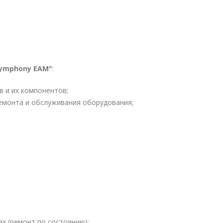
ymphony EAM"
:
в и их компонентов;
ремонта и обслуживания оборудования;
х (ремонт по состоянию);