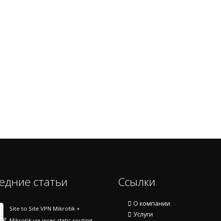
едние статьи
Ссылки
О компании
Site to Site VPN Mikrotik +
Услуги
Mikrotik via ipsec static routing