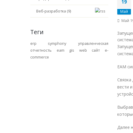
19
Веб-разработка (9)
Май
Май 19
Теги
Запущен
система
erp symphony
управленческая
Запущен
отчетность
eam
gis
web
сайт
e-
система
commerce
EAM сис
Связка 
вести 
устройс
Выбрав
которые
Далее н