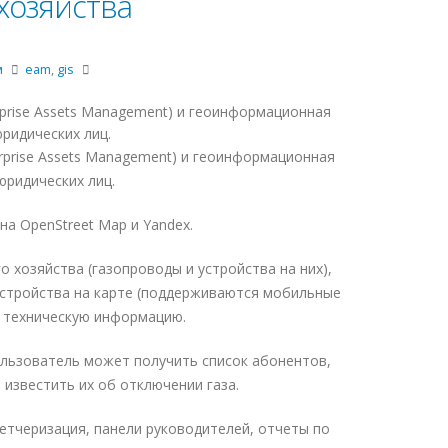
 хозяйства
м
eam
,
gis
rprise Assets Management) и геоинформационная
ридических лиц.
erprise Assets Management) и геоинформационная
юридических лиц.
а OpenStreet Map и Yandex.
 хозяйства (газопроводы и устройства на них),
устройства на карте (поддерживаются мобильные
ь техническую информацию.
льзователь может получить список абонентов,
известить их об отключении газа.
етчеризация, панели руководителей, отчеты по